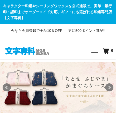
キャラクター印鑑やシーリングワックスを公式通販で。実印・銀行
印・認印までオーダーメイド対応。ギフトにも選ばれる印鑑専門店
【文字専科】
今なら会員登録で全品10％OFF!! 更に500ポイント進呈!!
0