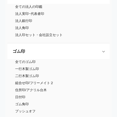
全ての法人の印鑑
法人実印･代表者印
法人銀行印
法人角印
法人印セット・会社設立セット
ゴム印
全てのゴム印
一行木製ゴム印
二行木製ゴム印
組合せ印/フリーメイト２
住所印/アクリル台木
日付印
ゴム角印
プッシュオフ