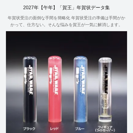
2027年【午年】「賀王」年賀状データ集
年賀状受注の面倒な手間を簡略化 年賀状受注の準備は手間がか
かって、仕方ない。そんな悩みを賀王が一気に解消します。