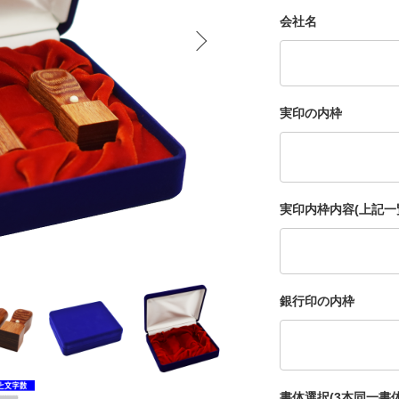
会社名
実印の内枠
実印内枠内容(上記一
銀行印の内枠
書体選択(3本同一書