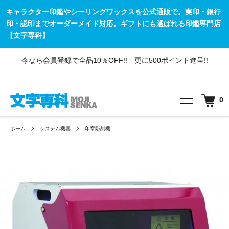
キャラクター印鑑やシーリングワックスを公式通販で。実印・銀行
印・認印までオーダーメイド対応。ギフトにも選ばれる印鑑専門店
【文字専科】
今なら会員登録で全品10％OFF!! 更に500ポイント進呈!!
0
ホーム
システム機器
印章彫刻機