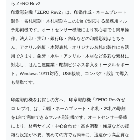
ら ZERO Rev2
印章彫刻機「ZERO Rev2」は、印鑑作成・ネームプレート
製作・名札彫刻・木札彫刻をこの1台で対応する業務用マル
チ彫刻機です。オートセンサー機能により初心者でも簡単操
作。法人印・実印・銀行印・角印などの印鑑彫刻はもちろ
ん、アクリル銘板・木製表札・オリジナル名札の製作にも活
用できます。象牙・水牛・アクリル・木材など多彩な素材に
対応し、はんこ屋開業・彫刻ビジネス参入をトータルサポー
ト。Windows 10/11対応、USB接続、コンパクト設計で導入
も簡単です。
印鑑彫刻機をお探しの方へ。 印章彫刻機「ZERO Rev2(ゼ
ロ レブ2)」は、印鑑・ネームプレート・名札・木札の彫刻
を1台で完結できるマルチ彫刻機です。オートセンサー搭載
により、材料サイズ・中心合わせ・高さ調整・傾度などの複
雑な設定が不要。初めての方でも簡単に、迅速かつ高品質な