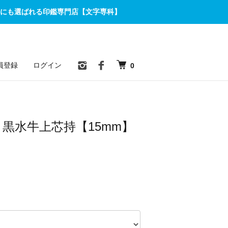
にも選ばれる印鑑専門店【文字専科】
員登録
ログイン
0
 黒水牛上芯持【15mm】