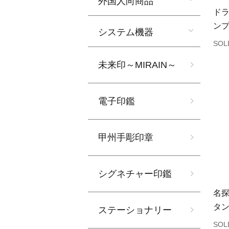
外国人向商品
ド
ン
システム機器
SOL
未来印～MIRAIN～
電子印鑑
甲州手彫印章
シグネチャー印鑑
名
タ
ステーショナリー
SOL