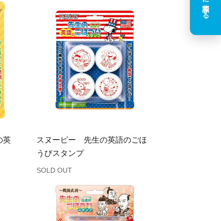
AIに相談する
の英
スヌーピー 先生の英語のごほ
うびスタンプ
SOLD OUT