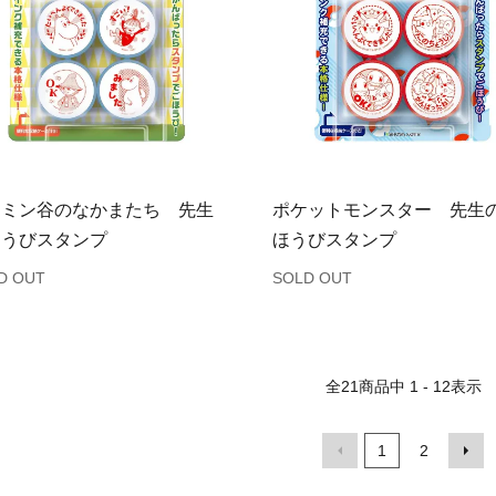
ーミン谷のなかまたち 先生
ポケットモンスター 先生
ほうびスタンプ
ほうびスタンプ
D OUT
SOLD OUT
全
21
商品中
1 - 12
表示
1
2