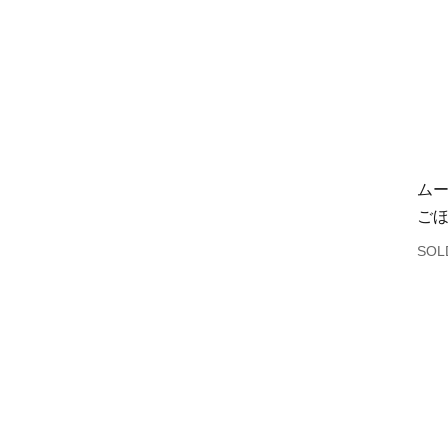
ム
ご
SOL